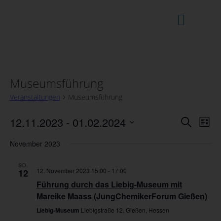
MUSEUM / LABORATORIU
Museumsführung
Veranstaltungen
Museumsführung
Vera
12.11.2023
 - 
01.02.2024
Veranst
Suche
Liste
Ansi
Datum
Suche
Navi
wählen.
November 2023
und
SO.
12. November 2023 15:00
-
17:00
12
Ansicht
Führung durch das Liebig-Museum mit
Navigat
Mareike Maass (JungChemikerForum Gießen)
Liebig-Museum
Liebigstraße 12, Gießen, Hessen