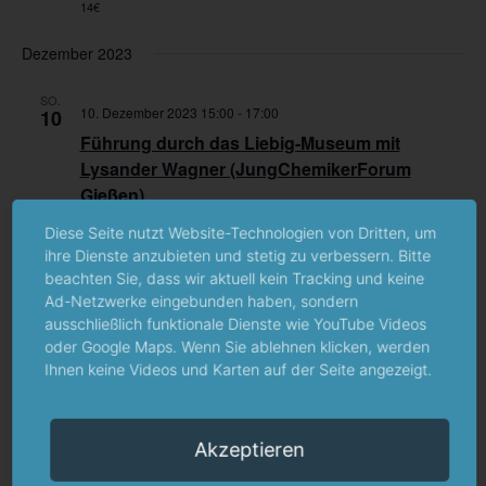
14€
Dezember 2023
SO.
10. Dezember 2023 15:00
-
17:00
10
Führung durch das Liebig-Museum mit
Lysander Wagner (JungChemikerForum
Gießen)
Liebig-Museum
Liebigstraße 12, Gießen, Hessen
Diese Seite nutzt Website-Technologien von Dritten, um
ihre Dienste anzubieten und stetig zu verbessern. Bitte
14€
beachten Sie, dass wir aktuell kein Tracking und keine
Ad-Netzwerke eingebunden haben, sondern
ausschließlich funktionale Dienste wie YouTube Videos
Veranstaltungen
Veran
Vorherige
Heute
Nächste
oder Google Maps. Wenn Sie ablehnen klicken, werden
Ihnen keine Videos und Karten auf der Seite angezeigt.
Kalender abonnieren
Akzeptieren