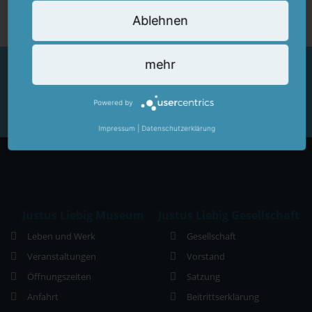
Ablehnen
Hessisches Museum des Monats - gefördert
mehr
durch
Powered by
Impressum
|
Datenschutzerklärung
Justus Liebig Museum
Justus Liebig Gesellschaft
Leben und Werk
Gesellschaft
Veranstaltungen
Vorstand
Öffnungszeiten
Satzung
Anfahrt
Beitrittserklärung