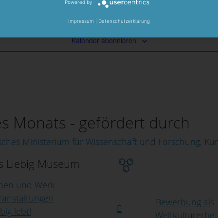
Powered by
Heute
Impressum
|
Datenschutzerklärung
Kalender abonnieren
 Monats - gefördert durch
us Liebig Museum
ben und Werk
ranstaltungen
Bewerbung als
big lebt!
Weltkulturerbe