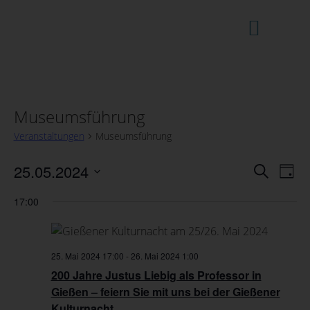
MUSEUM / LABORATORIU
Museumsführung
Veranstaltungen
Museumsführung
Vera
25.05.2024
Veranst
Suche
Tag
Ansi
Datum
Suche
Navi
wählen.
17:00
und
Ansicht
25. Mai 2024 17:00
-
26. Mai 2024 1:00
Navigat
200 Jahre Justus Liebig als Professor in
Gießen – feiern Sie mit uns bei der Gießener
Kulturnacht