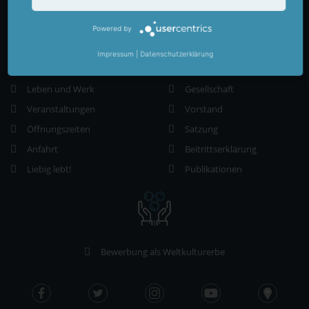
Powered by
Impressum
|
Datenschutzerklärung
Justus Liebig Museum
Justus Liebig Gesellschaft
Leben und Werk
Gesellschaft
Veranstaltungen
Vorstand
Öffnungszeiten
Satzung
Anfahrt
Beitrittserklärung
Liebig lebt!
Publikationen
Bewerbung als Weltkulturerbe