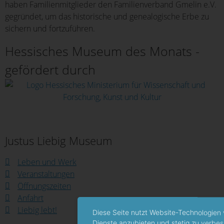
haben Familienmitglieder den Familienverband Gmelin e.V.
gegründet, um das historische und genealogische Erbe zu
sichern und fortzuführen.
Hessisches Museum des Monats -
gefördert durch
Justus Liebig Museum
Leben und Werk
Veranstaltungen
Öffnungszeiten
Anfahrt
Liebig lebt!
Diese Seite nutzt Website-Technologien 
Dienste anzubieten und stetig zu verbes