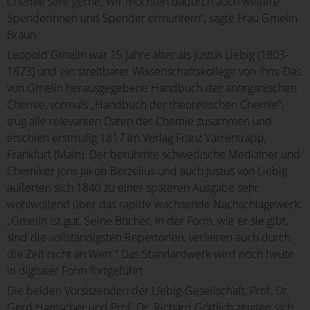
Chemie sehr gerne. Wir möchten dadurch auch weitere
Spenderinnen und Spender ermuntern“, sagte Frau Gmelin
Braun.
Leopold Gmelin war 15 Jahre älter als Justus Liebig (1803-
1873) und ein streitbarer Wissenschaftskollege von ihm. Das
von Gmelin herausgegebene Handbuch der anorganischen
Chemie, vormals „Handbuch der theoretischen Chemie“,
trug alle relevanten Daten der Chemie zusammen und
erschien erstmalig 1817 im Verlag Franz Varrentrapp,
Frankfurt (Main). Der berühmte schwedische Mediziner und
Chemiker Jöns Jakob Berzelius und auch Justus von Liebig
äußerten sich 1840 zu einer späteren Ausgabe sehr
wohlwollend über das rapide wachsende Nachschlagewerk:
„Gmelin ist gut. Seine Bücher, in der Form, wie er sie gibt,
sind die vollständigsten Repertorien, verlieren auch durch
die Zeit nicht an Wert.“ Das Standardwerk wird noch heute
in digitaler Form fortgeführt.
Die beiden Vorsitzenden der Liebig-Gesellschaft, Prof. Dr.
Gerd Hamscher und Prof. Dr. Richard Göttlich zeigten sich