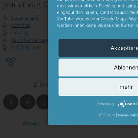
Justus Liebig Gesellschaft
dass wir aktuell kein Tracking und kein
eingebunden haben, sondern ausschließl
Gesellschaft
YouTube Videos oder Google Maps. Wenn
Vorstand
werden Ihnen keine Videos und Karten au
Satzung
Beitrittserklärung
Publikationen
Akzeptier
Ablehne
Bewerbung als Weltkulturerbe
mehr
Powered by
Impressum
|
Datenschutze
Kontakt
Impressum
Datenschutz