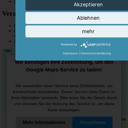
Veranstalter-Website anzeigen
Akzeptieren
Veranstaltungsort
Ablehnen
Liebig-Museum
mehr
Liebigstraße 12
Gießen
,
Hessen
35390
Google Karte anzeigen
Veranstaltungsort-Website anzeigen
Powered by
Impressum
|
Datenschutzerklärung
Wir benötigen Ihre Zustimmung, um den
Google Maps-Service zu laden!
Wir verwenden einen Service eines Drittanbieters, um
Karteninhalte einzubetten. Dieser Service kann Daten zu
Ihren Aktivitäten sammeln. Bitte lesen Sie die Details durch
und stimmen Sie der Nutzung des Service zu, um diese
Karte anzuzeigen.
Mehr Informationen
Akzeptieren