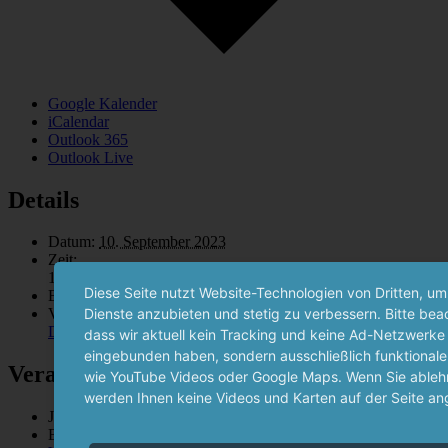
Google Kalender
iCalendar
Outlook 365
Outlook Live
Details
Datum:
10. September 2023
Zeit:
11:00 - 15:00
Diese Seite nutzt Website-Technologien von Dritten, um
Eintritt:
Kostenlos
Dienste anzubieten und stetig zu verbessern. Bitte bea
Veranstaltungskategorien:
Museumsführung
,
Tag des offenen
Denkmals
dass wir aktuell kein Tracking und keine Ad-Netzwerke
eingebunden haben, sondern ausschließlich funktionale
Veranstalter
wie YouTube Videos oder Google Maps. Wenn Sie ablehn
werden Ihnen keine Videos und Karten auf der Seite an
Justus Liebig-Gesellschaft
E-Mail
info@liebig-museum.de