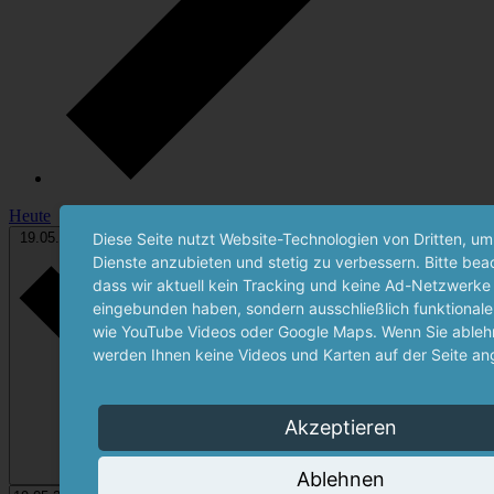
Heute
Datum wählen.
Diese Seite nutzt Website-Technologien von Dritten, um
19.05.2024
19. Mai 2024
-
25.05.2024
25. Mai 2024
Dienste anzubieten und stetig zu verbessern. Bitte bea
dass wir aktuell kein Tracking und keine Ad-Netzwerke
eingebunden haben, sondern ausschließlich funktionale
wie YouTube Videos oder Google Maps. Wenn Sie ablehn
werden Ihnen keine Videos und Karten auf der Seite an
Akzeptieren
Ablehnen