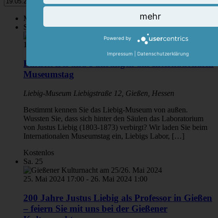
mehr
Mai 2024
So.
19
Powered by
19. Mai 2024 11:00
-
15:00
Impressum
|
Datenschutzerklärung
Eintritt frei und Führungen am Internationalen
Museumstag
Liebig-Museum
Liebigstraße 12, Gießen, Hessen
Bestimmt kennen Sie das Liebig-Museum von außen.
Wussten Sie, dass sich hinter den Säulen das Laboratorium
von Justus Liebig (1803-1873) verbirgt? Wir laden Sie beim
Internationalen Museumstag ein, Liebigs Labor, […]
Kostenlos
Sa.
25
25. Mai 2024 17:00
-
26. Mai 2024 1:00
200 Jahre Justus Liebig als Professor in Gießen
– feiern Sie mit uns bei der Gießener