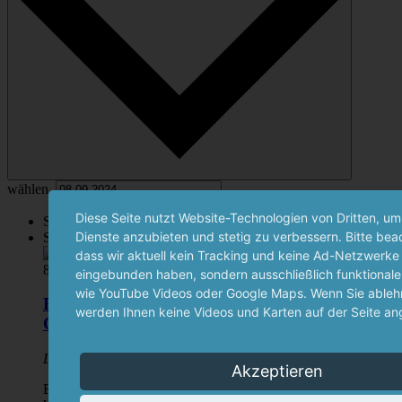
wählen.
Diese Seite nutzt Website-Technologien von Dritten, um
September 2024
Dienste anzubieten und stetig zu verbessern. Bitte bea
So.
8
dass wir aktuell kein Tracking und keine Ad-Netzwerke
8. September 2024 11:00
-
15:00
eingebunden haben, sondern ausschließlich funktionale
wie YouTube Videos oder Google Maps. Wenn Sie ablehn
Eintritt frei und Führungen am Tag des
werden Ihnen keine Videos und Karten auf der Seite an
Offenen Denkmals
Liebig-Museum
Liebigstraße 12, Gießen, Hessen
Akzeptieren
Bestimmt kennen Sie das Liebig-Museum von außen.