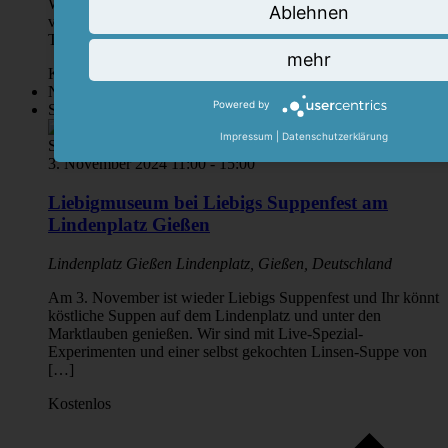
Wussten Sie, dass sich hinter den Säulen das Laboratorium
Ablehnen
von Justus Liebig (1803-1873) verbirgt? Wir laden Sie beim
Tag des offenen Denkmals ein, […]
mehr
Kostenlos
November 2024
Powered by
So.
3
Impressum
|
Datenschutzerklärung
3. November 2024 11:00
-
15:00
Liebigmuseum bei Liebigs Suppenfest am
Lindenplatz Gießen
Lindenplatz Gießen
Lindenplatz, Gießen, Deutschland
Am 3. November ist wieder Liebigs Suppenfest und Ihr könnt
köstliche Suppen auf dem Lindenplatz und unter den
Marktlauben genießen. Wir sind mit Live-Spezial-
Experimenten und einer selbst gekochten Linsen-Suppe von
[…]
Kostenlos